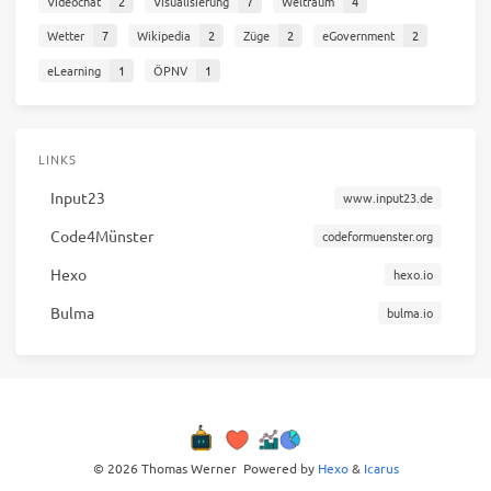
Videochat
2
Visualisierung
7
Weltraum
4
Wetter
7
Wikipedia
2
Züge
2
eGovernment
2
eLearning
1
ÖPNV
1
LINKS
Input23
www.input23.de
Code4Münster
codeformuenster.org
Hexo
hexo.io
Bulma
bulma.io
© 2026 Thomas Werner
Powered by
Hexo
&
Icarus