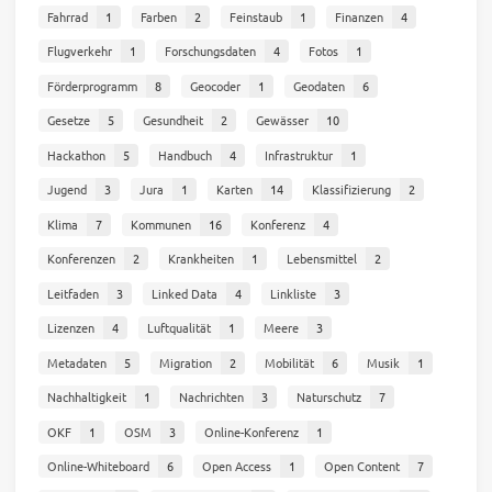
Fahrrad
1
Farben
2
Feinstaub
1
Finanzen
4
Flugverkehr
1
Forschungsdaten
4
Fotos
1
Förderprogramm
8
Geocoder
1
Geodaten
6
Gesetze
5
Gesundheit
2
Gewässer
10
Hackathon
5
Handbuch
4
Infrastruktur
1
Jugend
3
Jura
1
Karten
14
Klassifizierung
2
Klima
7
Kommunen
16
Konferenz
4
Konferenzen
2
Krankheiten
1
Lebensmittel
2
Leitfaden
3
Linked Data
4
Linkliste
3
Lizenzen
4
Luftqualität
1
Meere
3
Metadaten
5
Migration
2
Mobilität
6
Musik
1
Nachhaltigkeit
1
Nachrichten
3
Naturschutz
7
OKF
1
OSM
3
Online-Konferenz
1
Online-Whiteboard
6
Open Access
1
Open Content
7