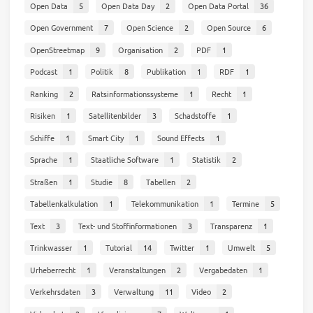
Open Data
5
Open Data Day
2
Open Data Portal
36
Open Government
7
Open Science
2
Open Source
6
OpenStreetmap
9
Organisation
2
PDF
1
Podcast
1
Politik
8
Publikation
1
RDF
1
Ranking
2
Ratsinformationssysteme
1
Recht
1
Risiken
1
Satellitenbilder
3
Schadstoffe
1
Schiffe
1
Smart City
1
Sound Effects
1
Sprache
1
Staatliche Software
1
Statistik
2
Straßen
1
Studie
8
Tabellen
2
Tabellenkalkulation
1
Telekommunikation
1
Termine
5
Text
3
Text- und Stoffinformationen
3
Transparenz
1
Trinkwasser
1
Tutorial
14
Twitter
1
Umwelt
5
Urheberrecht
1
Veranstaltungen
2
Vergabedaten
1
Verkehrsdaten
3
Verwaltung
11
Video
2