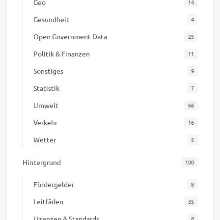
Geo
14
Gesundheit
4
Open Government Data
25
Politik & Finanzen
11
Sonstiges
9
Statistik
7
Umwelt
66
Verkehr
16
Wetter
5
Hintergrund
100
Fördergelder
8
Leitfäden
35
Lizenzen & Standards
8