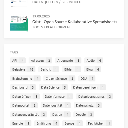
DATENQUELLEN
/
GESUNDHEIT
19.09.2025
Grist - Open Source Kollaborative Spreadsheets
TOOLS
/
PLATTFORMEN
TAGS
API
4
Adressen
2
Argumente
1
Audio
4
Beispiele
16
Bericht
1
Bilder
1
Blog
4
Brainstorming
4
Citizen Science
2
DDJ
4
Dashboard
3
Data Science
5
Daten bereinigen
1
Daten öffnen
3
Datenformate
1
Datenjournalismus
3
Datenportal
2
Datenqualität
1
Datenschutz
3
Datensouveränität
3
Design
4
Doodle
3
Energie
1
Ernährung
4
Europa
1
Fachbücher
1