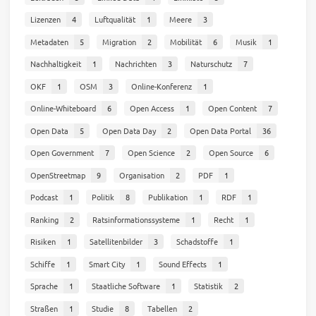
Lizenzen
4
Luftqualität
1
Meere
3
Metadaten
5
Migration
2
Mobilität
6
Musik
1
Nachhaltigkeit
1
Nachrichten
3
Naturschutz
7
OKF
1
OSM
3
Online-Konferenz
1
Online-Whiteboard
6
Open Access
1
Open Content
7
Open Data
5
Open Data Day
2
Open Data Portal
36
Open Government
7
Open Science
2
Open Source
6
OpenStreetmap
9
Organisation
2
PDF
1
Podcast
1
Politik
8
Publikation
1
RDF
1
Ranking
2
Ratsinformationssysteme
1
Recht
1
Risiken
1
Satellitenbilder
3
Schadstoffe
1
Schiffe
1
Smart City
1
Sound Effects
1
Sprache
1
Staatliche Software
1
Statistik
2
Straßen
1
Studie
8
Tabellen
2