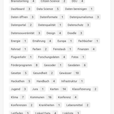
Brainstorming
4
Citizen Science
2
DDJ
4
Dashboard
3
Data Science
5
Daten bereinigen
1
Daten öffnen
3
Datenformate
1
Datenjournalismus
3
Datenportal
2
Datenqualität
1
Datenschutz
3
Datensouveränität
3
Design
4
Doodle
3
Energie
1
Ernährung
4
Europa
1
Fachbücher
1
Fahrrad
1
Farben
2
Feinstaub
1
Finanzen
4
Flugverkehr
1
Forschungsdaten
4
Fotos
1
Förderprogramm
8
Geocoder
1
Geodaten
6
Gesetze
5
Gesundheit
2
Gewässer
10
Hackathon
5
Handbuch
4
Infrastruktur
1
Jugend
3
Jura
1
Karten
14
Klassifizierung
2
Klima
7
Kommunen
16
Konferenz
4
Konferenzen
2
Krankheiten
1
Lebensmittel
2
Leitfaden
3
Linked Data
4
Linkliste
3