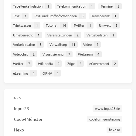
Tabellenkalkulation
1
Telekommunikation
1
Termine
5
Text
3
Text- und Stoffinformationen
3
Transparenz
1
Trinkwasser
1
Tutorial
14
Twitter
1
Umwelt
5
Urheberrecht
1
Veranstaltungen
2
Vergabedaten
1
Verkehrsdaten
3
Verwaltung
11
Video
2
Videochat
2
Visualisierung
7
Weltraum
4
Wetter
7
Wikipedia
2
Züge
2
eGovernment
2
eLearning
1
ÖPNV
1
LINKS
Input23
www.input23.de
Code4Münster
codeformuenster.org
Hexo
hexo.io