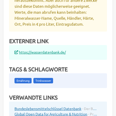
herausbekommt. Aber auch für andere Zwecke
sind diese Daten möglicherweise geeignet.
Werte, die man abrufen kann beinhalten:
Mineralwasser-Name, Quelle, Händler, Härte,
Ort, Preis in € pro Liter, Eintragsdatum.
EXTERNER LINK
https://wasserdatenbank.de/
TAGS & SCHLAGWORTE
Ernährung
Trinkwasser
VERWANDTE LINKS
Bundeslebensmittelschlüssel Datenbank
- Der Bundeslebensmittelschlüssel (BLS), Deutschlands umfangreichste Näh..
Global Open Data for Agriculture & Nutrition
- Promoting the proactive sharing of Open Data to make information about..