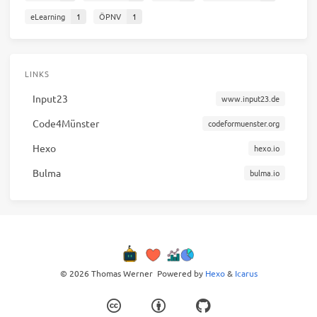
eLearning
1
ÖPNV
1
LINKS
Input23
www.input23.de
Code4Münster
codeformuenster.org
Hexo
hexo.io
Bulma
bulma.io
© 2026 Thomas Werner
Powered by
Hexo
&
Icarus