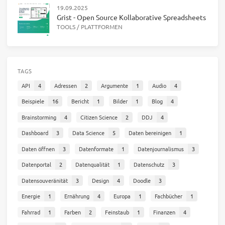
19.09.2025
Grist - Open Source Kollaborative Spreadsheets
TOOLS
/
PLATTFORMEN
TAGS
API
4
Adressen
2
Argumente
1
Audio
4
Beispiele
16
Bericht
1
Bilder
1
Blog
4
Brainstorming
4
Citizen Science
2
DDJ
4
Dashboard
3
Data Science
5
Daten bereinigen
1
Daten öffnen
3
Datenformate
1
Datenjournalismus
3
Datenportal
2
Datenqualität
1
Datenschutz
3
Datensouveränität
3
Design
4
Doodle
3
Energie
1
Ernährung
4
Europa
1
Fachbücher
1
Fahrrad
1
Farben
2
Feinstaub
1
Finanzen
4