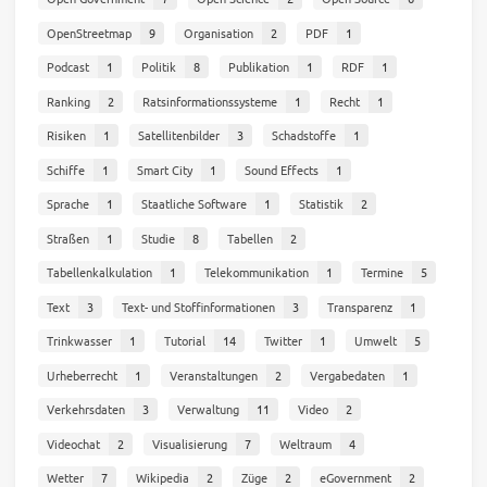
OpenStreetmap
9
Organisation
2
PDF
1
Podcast
1
Politik
8
Publikation
1
RDF
1
Ranking
2
Ratsinformationssysteme
1
Recht
1
Risiken
1
Satellitenbilder
3
Schadstoffe
1
Schiffe
1
Smart City
1
Sound Effects
1
Sprache
1
Staatliche Software
1
Statistik
2
Straßen
1
Studie
8
Tabellen
2
Tabellenkalkulation
1
Telekommunikation
1
Termine
5
Text
3
Text- und Stoffinformationen
3
Transparenz
1
Trinkwasser
1
Tutorial
14
Twitter
1
Umwelt
5
Urheberrecht
1
Veranstaltungen
2
Vergabedaten
1
Verkehrsdaten
3
Verwaltung
11
Video
2
Videochat
2
Visualisierung
7
Weltraum
4
Wetter
7
Wikipedia
2
Züge
2
eGovernment
2