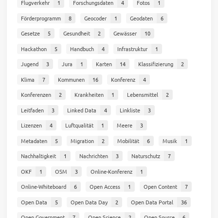
Flugverkehr
1
Forschungsdaten
4
Fotos
1
Förderprogramm
8
Geocoder
1
Geodaten
6
Gesetze
5
Gesundheit
2
Gewässer
10
Hackathon
5
Handbuch
4
Infrastruktur
1
Jugend
3
Jura
1
Karten
14
Klassifizierung
2
Klima
7
Kommunen
16
Konferenz
4
Konferenzen
2
Krankheiten
1
Lebensmittel
2
Leitfaden
3
Linked Data
4
Linkliste
3
Lizenzen
4
Luftqualität
1
Meere
3
Metadaten
5
Migration
2
Mobilität
6
Musik
1
Nachhaltigkeit
1
Nachrichten
3
Naturschutz
7
OKF
1
OSM
3
Online-Konferenz
1
Online-Whiteboard
6
Open Access
1
Open Content
7
Open Data
5
Open Data Day
2
Open Data Portal
36
Open Government
7
Open Science
2
Open Source
6