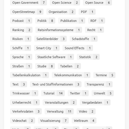
Open Government
7
Open Science
2
Open Source
6
OpenStreetmap
9
Organisation
2
PDF
1
Podcast
1
Politik
8
Publikation
1
RDF
1
Ranking
2
Ratsinformationssysteme
1
Recht
1
Risiken
1
Satellitenbilder
3
Schadstoffe
1
Schiffe
1
Smart City
1
Sound Effects
1
Sprache
1
Staatliche Software
1
Statistik
2
Straßen
1
Studie
8
Tabellen
2
Tabellenkalkulation
1
Telekommunikation
1
Termine
5
Text
3
Text- und Stoffinformationen
3
Transparenz
1
Trinkwasser
1
Tutorial
14
Twitter
1
Umwelt
5
Urheberrecht
1
Veranstaltungen
2
Vergabedaten
1
Verkehrsdaten
3
Verwaltung
11
Video
2
Videochat
2
Visualisierung
7
Weltraum
4