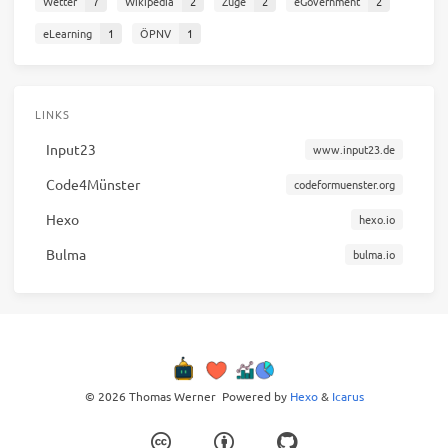
Wetter
7
Wikipedia
2
Züge
2
eGovernment
2
eLearning
1
ÖPNV
1
LINKS
Input23
www.input23.de
Code4Münster
codeformuenster.org
Hexo
hexo.io
Bulma
bulma.io
© 2026 Thomas Werner
Powered by
Hexo
&
Icarus