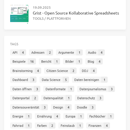
19.09.2025
Grist - Open Source Kollaborative Spreadsheets
TOOLS
/
PLATTFORMEN
TAGS
API
4
Adressen
2
Argumente
1
Audio
4
Beispiele
16
Bericht
1
Bilder
1
Blog
4
Brainstorming
4
Citizen Science
2
DDJ
4
Dashboard
3
Data Science
5
Daten bereinigen
1
Daten öffnen
3
Datenformate
1
Datenjournalismus
3
Datenportal
2
Datenqualität
1
Datenschutz
3
Datensouveränität
3
Design
4
Doodle
3
Energie
1
Ernährung
4
Europa
1
Fachbücher
1
Fahrrad
1
Farben
2
Feinstaub
1
Finanzen
4