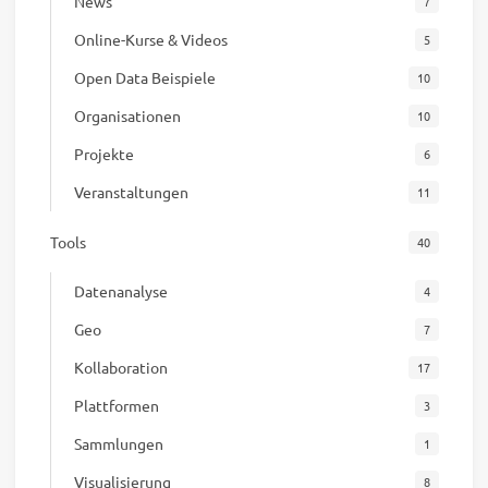
News
7
Online-Kurse & Videos
5
Open Data Beispiele
10
Organisationen
10
Projekte
6
Veranstaltungen
11
Tools
40
Datenanalyse
4
Geo
7
Kollaboration
17
Plattformen
3
Sammlungen
1
Visualisierung
8