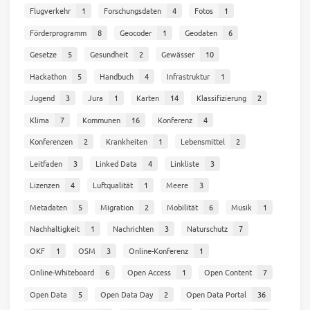
Flugverkehr
1
Forschungsdaten
4
Fotos
1
Förderprogramm
8
Geocoder
1
Geodaten
6
Gesetze
5
Gesundheit
2
Gewässer
10
Hackathon
5
Handbuch
4
Infrastruktur
1
Jugend
3
Jura
1
Karten
14
Klassifizierung
2
Klima
7
Kommunen
16
Konferenz
4
Konferenzen
2
Krankheiten
1
Lebensmittel
2
Leitfaden
3
Linked Data
4
Linkliste
3
Lizenzen
4
Luftqualität
1
Meere
3
Metadaten
5
Migration
2
Mobilität
6
Musik
1
Nachhaltigkeit
1
Nachrichten
3
Naturschutz
7
OKF
1
OSM
3
Online-Konferenz
1
Online-Whiteboard
6
Open Access
1
Open Content
7
Open Data
5
Open Data Day
2
Open Data Portal
36