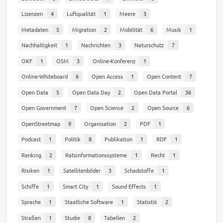
Lizenzen
4
Luftqualität
1
Meere
3
Metadaten
5
Migration
2
Mobilität
6
Musik
1
Nachhaltigkeit
1
Nachrichten
3
Naturschutz
7
OKF
1
OSM
3
Online-Konferenz
1
Online-Whiteboard
6
Open Access
1
Open Content
7
Open Data
5
Open Data Day
2
Open Data Portal
36
Open Government
7
Open Science
2
Open Source
6
OpenStreetmap
9
Organisation
2
PDF
1
Podcast
1
Politik
8
Publikation
1
RDF
1
Ranking
2
Ratsinformationssysteme
1
Recht
1
Risiken
1
Satellitenbilder
3
Schadstoffe
1
Schiffe
1
Smart City
1
Sound Effects
1
Sprache
1
Staatliche Software
1
Statistik
2
Straßen
1
Studie
8
Tabellen
2