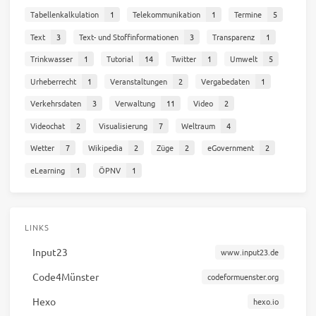
Tabellenkalkulation
1
Telekommunikation
1
Termine
5
Text
3
Text- und Stoffinformationen
3
Transparenz
1
Trinkwasser
1
Tutorial
14
Twitter
1
Umwelt
5
Urheberrecht
1
Veranstaltungen
2
Vergabedaten
1
Verkehrsdaten
3
Verwaltung
11
Video
2
Videochat
2
Visualisierung
7
Weltraum
4
Wetter
7
Wikipedia
2
Züge
2
eGovernment
2
eLearning
1
ÖPNV
1
LINKS
Input23
www.input23.de
Code4Münster
codeformuenster.org
Hexo
hexo.io