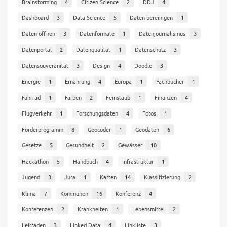
Brainstorming
4
Citizen Science
2
DDJ
4
Dashboard
3
Data Science
5
Daten bereinigen
1
Daten öffnen
3
Datenformate
1
Datenjournalismus
3
Datenportal
2
Datenqualität
1
Datenschutz
3
Datensouveränität
3
Design
4
Doodle
3
Energie
1
Ernährung
4
Europa
1
Fachbücher
1
Fahrrad
1
Farben
2
Feinstaub
1
Finanzen
4
Flugverkehr
1
Forschungsdaten
4
Fotos
1
Förderprogramm
8
Geocoder
1
Geodaten
6
Gesetze
5
Gesundheit
2
Gewässer
10
Hackathon
5
Handbuch
4
Infrastruktur
1
Jugend
3
Jura
1
Karten
14
Klassifizierung
2
Klima
7
Kommunen
16
Konferenz
4
Konferenzen
2
Krankheiten
1
Lebensmittel
2
Leitfaden
3
Linked Data
4
Linkliste
3