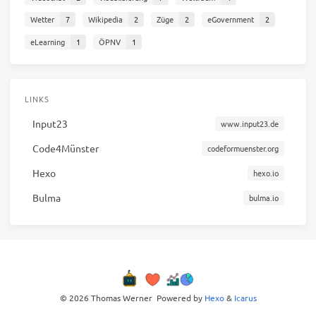
Wetter
7
Wikipedia
2
Züge
2
eGovernment
2
eLearning
1
ÖPNV
1
LINKS
Input23
www.input23.de
Code4Münster
codeformuenster.org
Hexo
hexo.io
Bulma
bulma.io
© 2026 Thomas Werner
Powered by
Hexo
&
Icarus