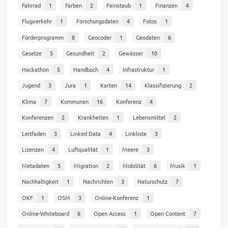
Fahrrad
1
Farben
2
Feinstaub
1
Finanzen
4
Flugverkehr
1
Forschungsdaten
4
Fotos
1
Förderprogramm
8
Geocoder
1
Geodaten
6
Gesetze
5
Gesundheit
2
Gewässer
10
Hackathon
5
Handbuch
4
Infrastruktur
1
Jugend
3
Jura
1
Karten
14
Klassifizierung
2
Klima
7
Kommunen
16
Konferenz
4
Konferenzen
2
Krankheiten
1
Lebensmittel
2
Leitfaden
3
Linked Data
4
Linkliste
3
Lizenzen
4
Luftqualität
1
Meere
3
Metadaten
5
Migration
2
Mobilität
6
Musik
1
Nachhaltigkeit
1
Nachrichten
3
Naturschutz
7
OKF
1
OSM
3
Online-Konferenz
1
Online-Whiteboard
6
Open Access
1
Open Content
7