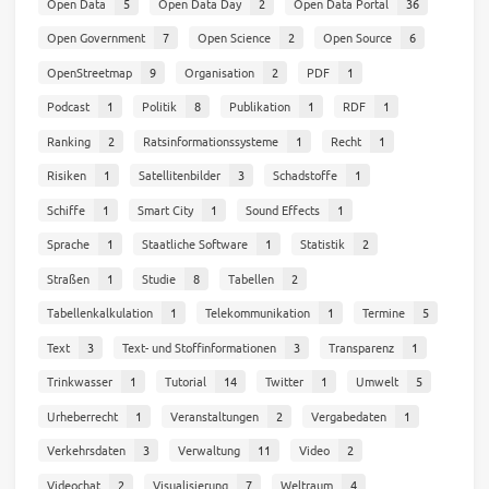
Open Data
5
Open Data Day
2
Open Data Portal
36
Open Government
7
Open Science
2
Open Source
6
OpenStreetmap
9
Organisation
2
PDF
1
Podcast
1
Politik
8
Publikation
1
RDF
1
Ranking
2
Ratsinformationssysteme
1
Recht
1
Risiken
1
Satellitenbilder
3
Schadstoffe
1
Schiffe
1
Smart City
1
Sound Effects
1
Sprache
1
Staatliche Software
1
Statistik
2
Straßen
1
Studie
8
Tabellen
2
Tabellenkalkulation
1
Telekommunikation
1
Termine
5
Text
3
Text- und Stoffinformationen
3
Transparenz
1
Trinkwasser
1
Tutorial
14
Twitter
1
Umwelt
5
Urheberrecht
1
Veranstaltungen
2
Vergabedaten
1
Verkehrsdaten
3
Verwaltung
11
Video
2
Videochat
2
Visualisierung
7
Weltraum
4