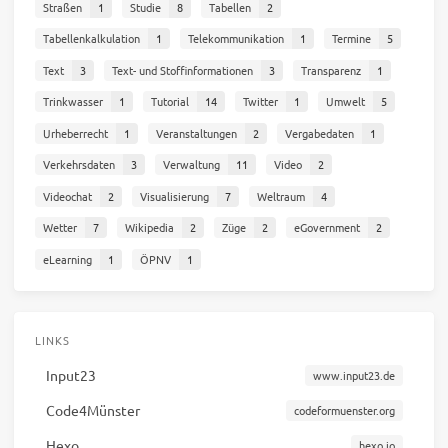
Straßen
1
Studie
8
Tabellen
2
Tabellenkalkulation
1
Telekommunikation
1
Termine
5
Text
3
Text- und Stoffinformationen
3
Transparenz
1
Trinkwasser
1
Tutorial
14
Twitter
1
Umwelt
5
Urheberrecht
1
Veranstaltungen
2
Vergabedaten
1
Verkehrsdaten
3
Verwaltung
11
Video
2
Videochat
2
Visualisierung
7
Weltraum
4
Wetter
7
Wikipedia
2
Züge
2
eGovernment
2
eLearning
1
ÖPNV
1
LINKS
Input23
www.input23.de
Code4Münster
codeformuenster.org
Hexo
hexo.io