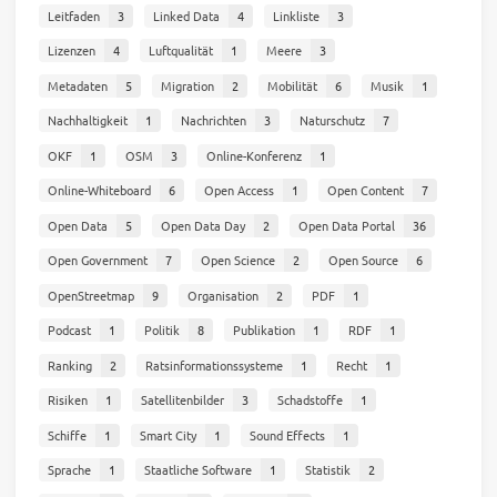
Leitfaden
3
Linked Data
4
Linkliste
3
Lizenzen
4
Luftqualität
1
Meere
3
Metadaten
5
Migration
2
Mobilität
6
Musik
1
Nachhaltigkeit
1
Nachrichten
3
Naturschutz
7
OKF
1
OSM
3
Online-Konferenz
1
Online-Whiteboard
6
Open Access
1
Open Content
7
Open Data
5
Open Data Day
2
Open Data Portal
36
Open Government
7
Open Science
2
Open Source
6
OpenStreetmap
9
Organisation
2
PDF
1
Podcast
1
Politik
8
Publikation
1
RDF
1
Ranking
2
Ratsinformationssysteme
1
Recht
1
Risiken
1
Satellitenbilder
3
Schadstoffe
1
Schiffe
1
Smart City
1
Sound Effects
1
Sprache
1
Staatliche Software
1
Statistik
2