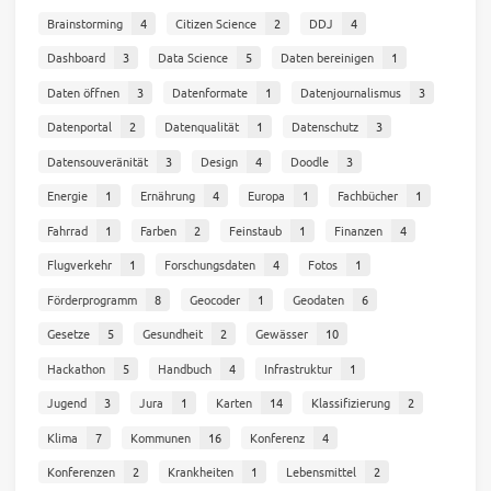
Brainstorming
4
Citizen Science
2
DDJ
4
Dashboard
3
Data Science
5
Daten bereinigen
1
Daten öffnen
3
Datenformate
1
Datenjournalismus
3
Datenportal
2
Datenqualität
1
Datenschutz
3
Datensouveränität
3
Design
4
Doodle
3
Energie
1
Ernährung
4
Europa
1
Fachbücher
1
Fahrrad
1
Farben
2
Feinstaub
1
Finanzen
4
Flugverkehr
1
Forschungsdaten
4
Fotos
1
Förderprogramm
8
Geocoder
1
Geodaten
6
Gesetze
5
Gesundheit
2
Gewässer
10
Hackathon
5
Handbuch
4
Infrastruktur
1
Jugend
3
Jura
1
Karten
14
Klassifizierung
2
Klima
7
Kommunen
16
Konferenz
4
Konferenzen
2
Krankheiten
1
Lebensmittel
2