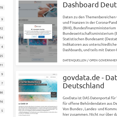
Dashboard Deut
78
Daten zu den Themenbereichen G
9
und Finanzen in der Corona-Pan
(BMI), Bundesfinanzministerium
12
Bundeswirtschaftsministerium (
14
Statistischen Bundesamt (Destati
Indikatoren aus unterschiedliche
4
Dashboards, und teils mit Daten
25
DATENQUELLEN
/
OPEN GOVERNMEN
11
9
govdata.de - Dat
7
Deutschland
66
GovData ist DAS Datenportal für
16
für offene Behördendaten aus D
Von Bundes-, Landes- und Kommu
5
hier zusammen. Nicht nur über d