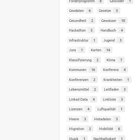
Förderprogramm
8
Geocoder
1
Geodaten
6
Gesetze
5
Gesundheit
2
Gewässer
10
Hackathon
5
Handbuch
4
Infrastruktur
1
Jugend
3
Jura
1
Karten
14
Klassifizierung
2
Klima
7
Kommunen
16
Konferenz
4
Konferenzen
2
Krankheiten
1
Lebensmittel
2
Leitfaden
3
Linked Data
4
Linkliste
3
Lizenzen
4
Luftqualität
1
Meere
3
Metadaten
5
Migration
2
Mobilität
6
Musik
1
Nachhaltigkeit
1