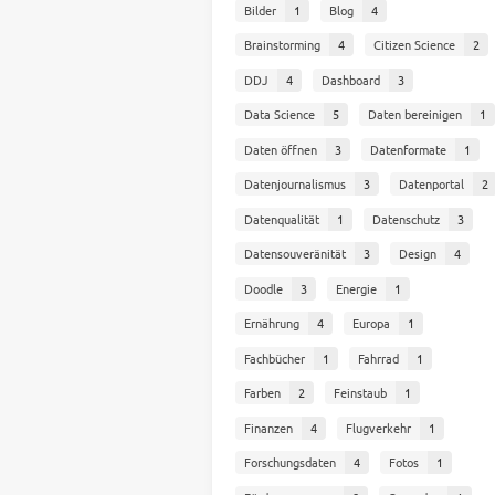
Bilder
1
Blog
4
Brainstorming
4
Citizen Science
2
DDJ
4
Dashboard
3
Data Science
5
Daten bereinigen
1
Daten öffnen
3
Datenformate
1
Datenjournalismus
3
Datenportal
2
Datenqualität
1
Datenschutz
3
Datensouveränität
3
Design
4
Doodle
3
Energie
1
Ernährung
4
Europa
1
Fachbücher
1
Fahrrad
1
Farben
2
Feinstaub
1
Finanzen
4
Flugverkehr
1
Forschungsdaten
4
Fotos
1