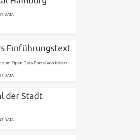
tal Hamburg
T DATA
s Einführungstext
t zum Open Data Portal von Moers
T DATA
l der Stadt
T DATA