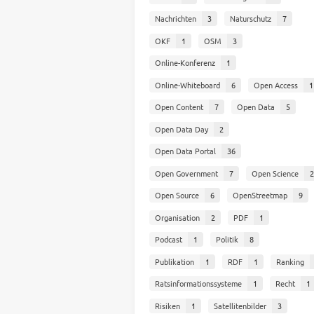
Nachrichten
3
Naturschutz
7
OKF
1
OSM
3
Online-Konferenz
1
Online-Whiteboard
6
Open Access
1
Open Content
7
Open Data
5
Open Data Day
2
Open Data Portal
36
Open Government
7
Open Science
2
Open Source
6
OpenStreetmap
9
Organisation
2
PDF
1
Podcast
1
Politik
8
Publikation
1
RDF
1
Ranking
Ratsinformationssysteme
1
Recht
1
Risiken
1
Satellitenbilder
3