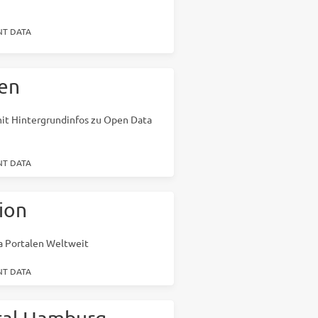
T DATA
en
mit Hintergrundinfos zu Open Data
T DATA
ion
a Portalen Weltweit
T DATA