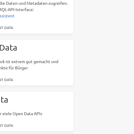
die Daten und Metadaten zugreifen.
RQL-API-Interface:
ssistent
T DATA
Data
rk ist extrem gut gemacht und
nkte für Bürger
T DATA
ta
hr viele Open Data APIs
T DATA