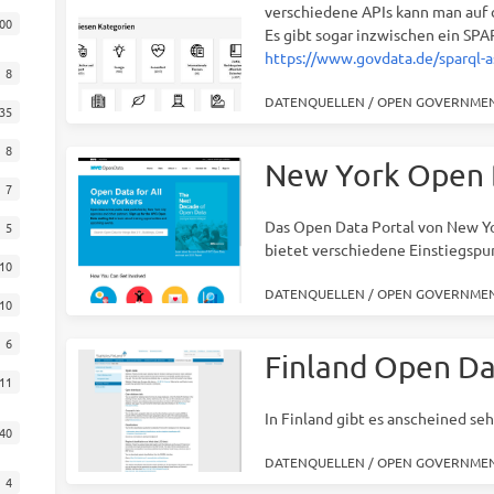
verschiedene APIs kann man auf 
00
Es gibt sogar inzwischen ein SPA
https://www.govdata.de/sparql-a
8
DATENQUELLEN
/
OPEN GOVERNMEN
35
8
New York Open 
7
Das Open Data Portal von New Yo
5
bietet verschiedene Einstiegspu
10
DATENQUELLEN
/
OPEN GOVERNMEN
10
6
Finland Open Da
11
In Finland gibt es anscheined se
40
DATENQUELLEN
/
OPEN GOVERNMEN
4