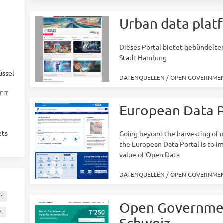
Urban data plat
Dieses Portal bietet gebündelten
Stadt Hamburg
üssel
DATENQUELLEN
/
OPEN GOVERNMEN
EIT
European Data P
ets
Going beyond the harvesting of m
the European Data Portal is to im
value of Open Data
DATENQUELLEN
/
OPEN GOVERNMEN
1
Open Governmen
1
Schweiz