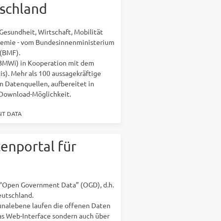
schland
esundheit, Wirtschaft, Mobilität
demie - vom Bundesinnenministerium
 (BMF).
BMWi) in Kooperation mit dem
s). Mehr als 100 aussagekräftige
n Datenquellen, aufbereitet in
-Download-Möglichkeit.
T DATA
enportal für
 “Open Government Data” (OGD), d.h.
eutschland.
nalebene laufen die offenen Daten
as Web-Interface sondern auch über