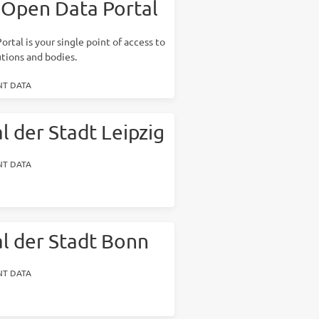
Open Data Portal
tal is your single point of access to
tions and bodies.
T DATA
 der Stadt Leipzig
T DATA
l der Stadt Bonn
T DATA