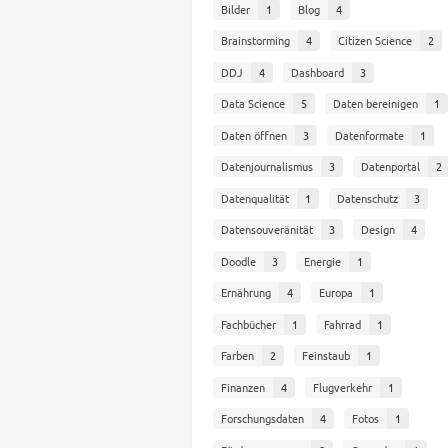
Bilder
1
Blog
4
Brainstorming
4
Citizen Science
2
DDJ
4
Dashboard
3
Data Science
5
Daten bereinigen
1
Daten öffnen
3
Datenformate
1
Datenjournalismus
3
Datenportal
2
Datenqualität
1
Datenschutz
3
Datensouveränität
3
Design
4
Doodle
3
Energie
1
Ernährung
4
Europa
1
Fachbücher
1
Fahrrad
1
Farben
2
Feinstaub
1
Finanzen
4
Flugverkehr
1
Forschungsdaten
4
Fotos
1