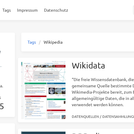
Tags
Impressum
Datenschutz
Tags
Wikipedia
Wikidata
“Die freie Wissensdatenbank, die 
gemeinsame Quelle bestimmte Da
a.
Wikimedia-Projekte bereit, zum 
S
allgemeingültige Daten, die in a
5
verwendet werden können.
DATENQUELLEN
/
DATENSAMMLUNG