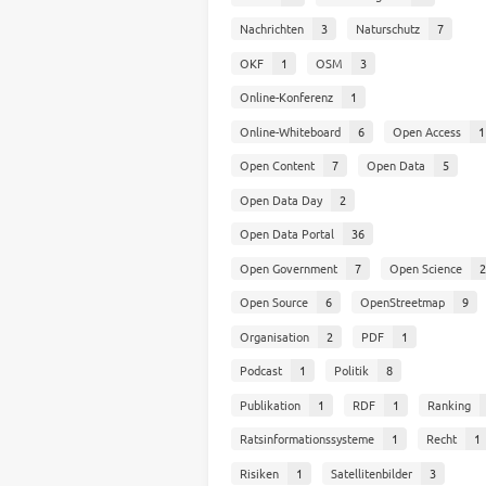
Nachrichten
3
Naturschutz
7
OKF
1
OSM
3
Online-Konferenz
1
Online-Whiteboard
6
Open Access
1
Open Content
7
Open Data
5
Open Data Day
2
Open Data Portal
36
Open Government
7
Open Science
2
Open Source
6
OpenStreetmap
9
Organisation
2
PDF
1
Podcast
1
Politik
8
Publikation
1
RDF
1
Ranking
Ratsinformationssysteme
1
Recht
1
Risiken
1
Satellitenbilder
3