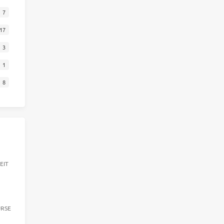
7
17
3
1
8
EIT
URSE