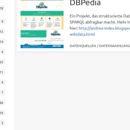
DBPedia
78
Ein Projekt, das strukturierte Da
9
SPARQL abfragbar macht. Mehr I
hier:
http://andrea-index.blogsp
12
wikidata.html
14
DATENQUELLEN
/
DATENSAMMLUNG
4
25
11
9
7
66
16
5