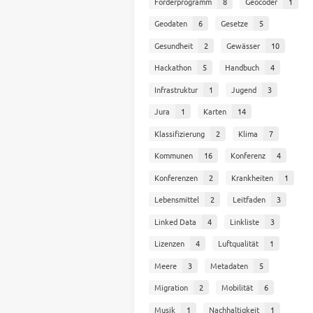
Förderprogramm
8
Geocoder
1
Geodaten
6
Gesetze
5
Gesundheit
2
Gewässer
10
Hackathon
5
Handbuch
4
Infrastruktur
1
Jugend
3
Jura
1
Karten
14
Klassifizierung
2
Klima
7
Kommunen
16
Konferenz
4
Konferenzen
2
Krankheiten
1
Lebensmittel
2
Leitfaden
3
Linked Data
4
Linkliste
3
Lizenzen
4
Luftqualität
1
Meere
3
Metadaten
5
Migration
2
Mobilität
6
Musik
1
Nachhaltigkeit
1