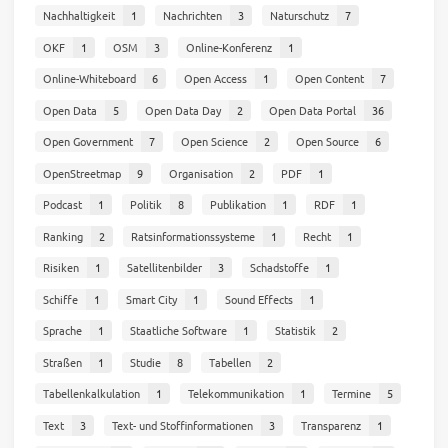
Nachhaltigkeit
1
Nachrichten
3
Naturschutz
7
OKF
1
OSM
3
Online-Konferenz
1
Online-Whiteboard
6
Open Access
1
Open Content
7
Open Data
5
Open Data Day
2
Open Data Portal
36
Open Government
7
Open Science
2
Open Source
6
OpenStreetmap
9
Organisation
2
PDF
1
Podcast
1
Politik
8
Publikation
1
RDF
1
Ranking
2
Ratsinformationssysteme
1
Recht
1
Risiken
1
Satellitenbilder
3
Schadstoffe
1
Schiffe
1
Smart City
1
Sound Effects
1
Sprache
1
Staatliche Software
1
Statistik
2
Straßen
1
Studie
8
Tabellen
2
Tabellenkalkulation
1
Telekommunikation
1
Termine
5
Text
3
Text- und Stoffinformationen
3
Transparenz
1