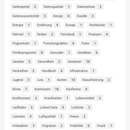
Datenportal
2
Datenqualität
1
Datenschutz
3
Datensouveränität
3
Design
4
Doodle
3
Energie
1
Ernährung
4
Europa
1
Fachbücher
1
Fahrrad
1
Farben
2
Feinstaub
1
Finanzen
4
Flugverkehr
1
Forschungsdaten
4
Fotos
1
Förderprogramm
8
Geocoder
1
Geodaten
6
Gesetze
5
Gesundheit
2
Gewässer
10
Hackathon
5
Handbuch
4
Infrastruktur
1
Jugend
3
Jura
1
Karten
14
Klassifizierung
2
Klima
7
Kommunen
16
Konferenz
4
Konferenzen
2
Krankheiten
1
Lebensmittel
2
Leitfaden
3
Linked Data
4
Linkliste
3
Lizenzen
4
Luftqualität
1
Meere
3
Metadaten
5
Migration
2
Mobilität
6
Musik
1