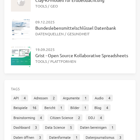
Clay-KI-Modell für Erdbeobachtung
TOOLS
/
GEO
09.12.2025
Bundeslebensmittelschlüssel Datenbank
DATENQUELLEN
/
GESUNDHEIT
19.09.2025
Grist - Open Source Kollaborative Spreadsheets
TOOLS
/
PLATTFORMEN
TAGS
API
4
Adressen
2
Argumente
1
Audio
4
Beispiele
16
Bericht
1
Bilder
1
Blog
4
Brainstorming
4
Citizen Science
2
DDJ
4
Dashboard
3
Data Science
5
Daten bereinigen
1
Daten öffnen
3
Datenformate
1
Datenjournalismus
3