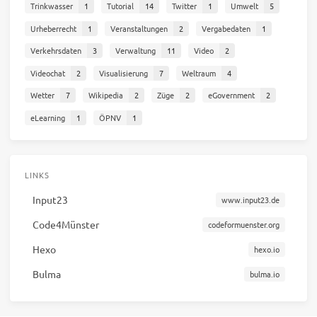
Trinkwasser
1
Tutorial
14
Twitter
1
Umwelt
5
Urheberrecht
1
Veranstaltungen
2
Vergabedaten
1
Verkehrsdaten
3
Verwaltung
11
Video
2
Videochat
2
Visualisierung
7
Weltraum
4
Wetter
7
Wikipedia
2
Züge
2
eGovernment
2
eLearning
1
ÖPNV
1
LINKS
Input23
www.input23.de
Code4Münster
codeformuenster.org
Hexo
hexo.io
Bulma
bulma.io