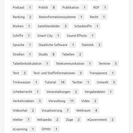
Podcast
1
Politik
8
Publikation
1
RDF
1
Ranking
2
Ratsinformationssysteme
1
Recht
1
Risiken
1
Satellitenbilder
3
Schadstoffe
1
Schiffe
1
Smart City
1
Sound Effects
1
Sprache
1
Staatliche Software
1
Statistik
2
Straßen
1
Studie
8
Tabellen
2
Tabellenkalkulation
1
Telekommunikation
1
Termine
5
Text
3
Text- und Stoffinformationen
3
Transparenz
1
Trinkwasser
1
Tutorial
14
Twitter
1
Umwelt
5
Urheberrecht
1
Veranstaltungen
2
Vergabedaten
1
Verkehrsdaten
3
Verwaltung
11
Video
2
Videochat
2
Visualisierung
7
Weltraum
4
Wetter
7
Wikipedia
2
Züge
2
eGovernment
2
eLearning
1
ÖPNV
1