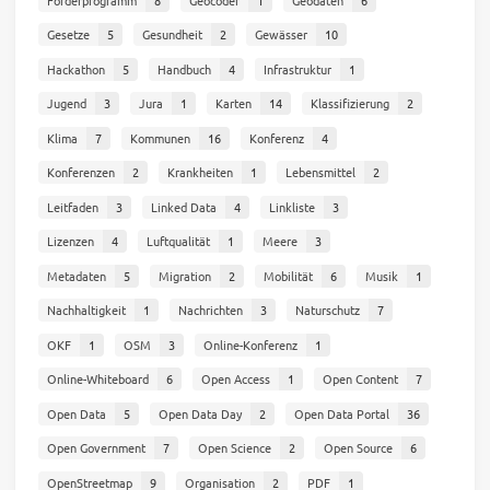
Gesetze
5
Gesundheit
2
Gewässer
10
Hackathon
5
Handbuch
4
Infrastruktur
1
Jugend
3
Jura
1
Karten
14
Klassifizierung
2
Klima
7
Kommunen
16
Konferenz
4
Konferenzen
2
Krankheiten
1
Lebensmittel
2
Leitfaden
3
Linked Data
4
Linkliste
3
Lizenzen
4
Luftqualität
1
Meere
3
Metadaten
5
Migration
2
Mobilität
6
Musik
1
Nachhaltigkeit
1
Nachrichten
3
Naturschutz
7
OKF
1
OSM
3
Online-Konferenz
1
Online-Whiteboard
6
Open Access
1
Open Content
7
Open Data
5
Open Data Day
2
Open Data Portal
36
Open Government
7
Open Science
2
Open Source
6
OpenStreetmap
9
Organisation
2
PDF
1