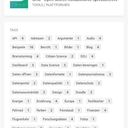
TOOLS
/
PLATTFORMEN
TAGS
API
4
Adressen
2
Argumente
1
Audio
4
Beispiele
16
Bericht
1
Bilder
1
Blog
4
Brainstorming
4
Citizen Science
2
DDJ
4
Dashboard
3
Data Science
5
Daten bereinigen
1
Daten öffnen
3
Datenformate
1
Datenjournalismus
3
Datenportal
2
Datenqualität
1
Datenschutz
3
Datensouveränität
3
Design
4
Doodle
3
Energie
1
Ernährung
4
Europa
1
Fachbücher
1
Fahrrad
1
Farben
2
Feinstaub
1
Finanzen
4
Flugverkehr
1
Forschungsdaten
4
Fotos
1
Förderprogramm
8
Geocoder
1
Geodaten
6