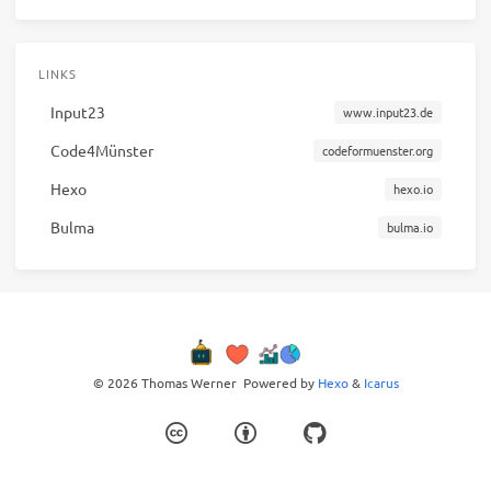
LINKS
Input23
www.input23.de
Code4Münster
codeformuenster.org
Hexo
hexo.io
Bulma
bulma.io
© 2026 Thomas Werner
Powered by
Hexo
&
Icarus